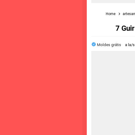
Home
artesa
7 Gui
Moldes grátis
a la/