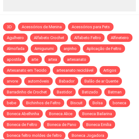
3D
Acessórios de Menina
Acessórios para Pets
Agulheiro
Alfabeto Crochet
Alfabeto Feltro
Alfineteiro
Almofada
Amigurumi
anjinho
Aplicação de Feltro
apostila
arte
artea
artesanato
Artesanato em Tecido
artesanato reciclável
Artigos
arvore
automóveis
Babador
Balão de ar Quente
Barradinho de Crochet
Bastidor
Batizado
Batman
bebe
Bichinhos de Feltro
Biscuit
Bolsa
boneca
Boneca Abelhinha
Boneca Alice
Boneca Bailarina
Boneca de Feltro
Boneca de Pano
Boneca Emília
boneca feltro moldes de feltro
Boneca Jogadora