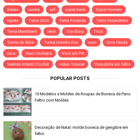
Sereia
simba
sol
super herói
Super Homem
tapete
Tema Circo
Tema Fazenda
Tema Fazendinha
Tema Marinheiro
tênis
Toy Story
Trico
Turma da Alice
Turma Ursinho Poo
urso
Urso Panda
vaca
Vaso Cachepô
Vaso em Pet
Vestido Infantil Crochet
Vídeo Tutorial
Vovozinha em feltro
POPULAR POSTS
10 Modelos e Moldes de Roupas de Boneca de Pano
Feltro com Moldes
Decoração de Natal: molde boneca de gengibre em
feltro