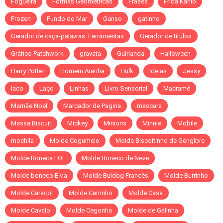
Fogueira
Formas Geométricas
Frases
Frida Kahlo
Frozen
Fundo do Mar
Ganso
gatinho
Gerador de caça-palavras. Ferramentas
Gerador de títulos
Gráfico Patchwork
gravata
Guirlanda
Halloween
Harry Potter
Homem Aranha
Hulk
Ideias
Jessy
laco
Laço
Linhas
Livro Sensorial
Macramê
Mamãe Noel
Marcador de Pagina
mascara
Massa Biscuit
Mickey
Minions
Minnie
Mobile
mochila
Molde Cogumelo
Molde Biscoitinho de Gengibre
Molde Boneca LOL
Molde Boneco de Neve
Molde boneco E.v.a
Molde Buldog Francês
Molde Burrinho
Molde Caracol
Molde Carrinho
Molde Casa
Molde Cavalo
Molde Cegonha
Molde de Galinha