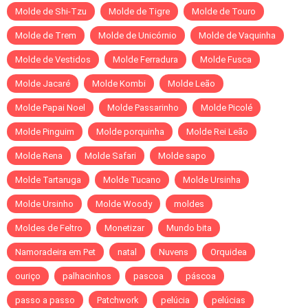
Molde de Shi-Tzu
Molde de Tigre
Molde de Touro
Molde de Trem
Molde de Unicórnio
Molde de Vaquinha
Molde de Vestidos
Molde Ferradura
Molde Fusca
Molde Jacaré
Molde Kombi
Molde Leão
Molde Papai Noel
Molde Passarinho
Molde Picolé
Molde Pinguim
Molde porquinha
Molde Rei Leão
Molde Rena
Molde Safari
Molde sapo
Molde Tartaruga
Molde Tucano
Molde Ursinha
Molde Ursinho
Molde Woody
moldes
Moldes de Feltro
Monetizar
Mundo bita
Namoradeira em Pet
natal
Nuvens
Orquidea
ouriço
palhacinhos
pascoa
páscoa
passo a passo
Patchwork
pelúcia
pelúcias