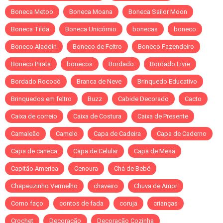
Boneca Metoo
Boneca Moana
Boneca Sailor Moon
Boneca Tilda
Boneca Unicórnio
bonecas
boneco
Boneco Aladdin
Boneco de Feltro
Boneco Fazendeiro
Boneco Pirata
bonecos
Bordado
Bordado Livre
Bordado Rococó
Branca de Neve
Brinquedo Educativo
Brinquedos em feltro
Buzz
Cabide Decorado
Cacto
Caixa de correio
Caixa de Costura
Caixa de Presente
Camaleão
Camelo
Capa de Cadeira
Capa de Caderno
Capa de caneca
Capa de Celular
Capa de Mesa
Capitão America
Cenoura
Chá de Bebê
Chapeuzinho Vermelho
chaveiro
Chuva de Amor
Como faço
contos de fada
coruja
crianças
Crochet
Decoração
Decoração Cozinha