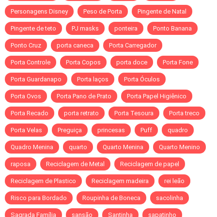
Personagens Disney
Peso de Porta
Pingente de Natal
Pingente de teto
PJ masks
ponteira
Ponto Banana
Ponto Cruz
porta caneca
Porta Carregador
Porta Controle
Porta Copos
porta doce
Porta Fone
Porta Guardanapo
Porta laços
Porta Óculos
Porta Ovos
Porta Pano de Prato
Porta Papel Higiênico
Porta Recado
porta retrato
Porta Tesoura
Porta treco
Porta Velas
Preguiça
princesas
Puff
quadro
Quadro Menina
quarto
Quarto Menina
Quarto Menino
raposa
Reciclagem de Metal
Reciclagem de papel
Reciclagem de Plastico
Reciclagem madeira
rei leão
Risco para Bordado
Roupinha de Boneca
sacolinha
Sagrada Família
sansão
Santinha
sapatinho