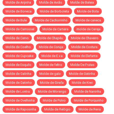
Molde de Anjinha
Molde de Avião
Molde de Baleia
Molde de Boneca
Molde de Borboleta
Molde de Bota
Molde de Bule
Molde de Cachorrinho
Molde de caneca
Molde de Carrossel
Molde de Carteira
molde de Cereja
Molde de Cervo
Molde de Chapéu
Molde de Chaveiro
Molde de Coelho
Molde de Coruja
Molde de Costura
Molde de Cupcake
Molde de E.v.a
Molde de Elefante
Molde de Esquilo
Molde de feltro
Molde De Frutas
Molde de Galinha
Molde de galo
Molde de Gatinha
Molde de Gatinho
Molde de Girafa
Molde de Kiwi
Molde de Lontra
Molde de Morango
Molde de Naninha
Molde de Ovelhinha
Molde de Polvo
Molde de Porquinho
Molde de Raposinha
Molde de Relógio
Molde de Rena