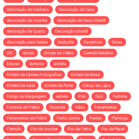
Decoração de banheiro
Decoração de Casa
decoração de cozinha
decoração de festa infantil
decoração de Quarto
Decoração infantil
decoração para festas
dedoche
Desenhos
Dicas
DIY
doces
Doces em Feltro
Duende Natalino
Educar
elefante
enfeite
Enfeite de Câmera Fotográfica
Enfeite de Mesa
Enfeite De natal
Enfeite de Porta
Estojo de Lápis
Estojo de Maquiagem
estrela
EVA
fácil
Fadinha
Fantasia em Feltro
Fazenda
feltro
Ferramentas
Ferramentas em Feltro
Festa Junina
Festas
Flamingo
Flamula
Flor de crochet
Flor de Feltro
Flor de Papel