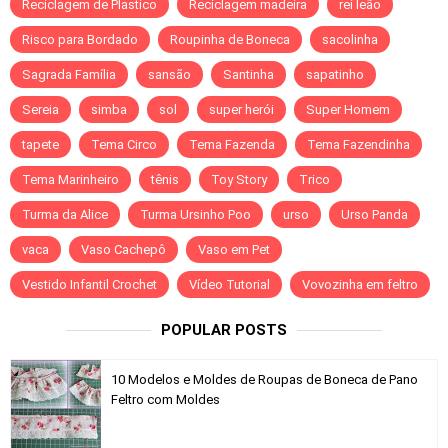
Reciclagem de Plastico
Reciclagem madeira
rei leão
Risco para Bordado
Roupinha de Boneca
sacolinha
Sagrada Família
sansão
Santinha
sapatinho
Sereia
simba
sol
super herói
Super Homem
tapete
Tema Circo
Tema Fazenda
Tema Fazendinha
Tema Marinheiro
tênis
Toy Story
Trico
Turma da Alice
Turma Ursinho Poo
urso
Urso Panda
vaca
Vaso Cachepô
Vaso em Pet
Vestido Infantil Crochet
Vídeo Tutorial
Vovozinha em feltro
POPULAR POSTS
10 Modelos e Moldes de Roupas de Boneca de Pano
Feltro com Moldes