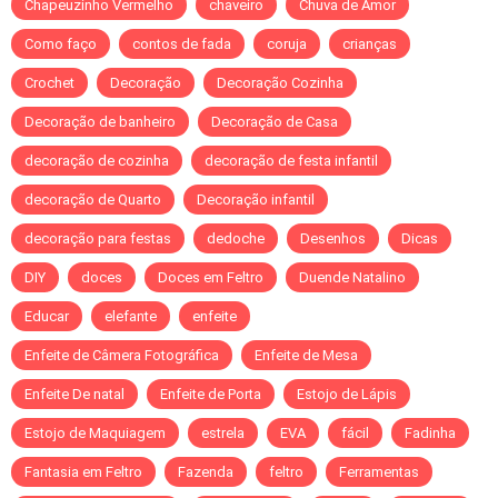
Chapeuzinho Vermelho
chaveiro
Chuva de Amor
Como faço
contos de fada
coruja
crianças
Crochet
Decoração
Decoração Cozinha
Decoração de banheiro
Decoração de Casa
decoração de cozinha
decoração de festa infantil
decoração de Quarto
Decoração infantil
decoração para festas
dedoche
Desenhos
Dicas
DIY
doces
Doces em Feltro
Duende Natalino
Educar
elefante
enfeite
Enfeite de Câmera Fotográfica
Enfeite de Mesa
Enfeite De natal
Enfeite de Porta
Estojo de Lápis
Estojo de Maquiagem
estrela
EVA
fácil
Fadinha
Fantasia em Feltro
Fazenda
feltro
Ferramentas