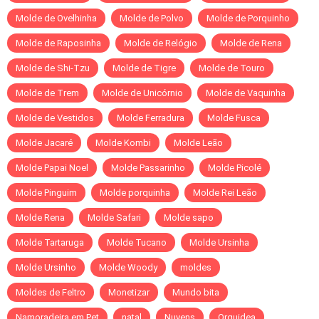
Molde de Ovelhinha
Molde de Polvo
Molde de Porquinho
Molde de Raposinha
Molde de Relógio
Molde de Rena
Molde de Shi-Tzu
Molde de Tigre
Molde de Touro
Molde de Trem
Molde de Unicórnio
Molde de Vaquinha
Molde de Vestidos
Molde Ferradura
Molde Fusca
Molde Jacaré
Molde Kombi
Molde Leão
Molde Papai Noel
Molde Passarinho
Molde Picolé
Molde Pinguim
Molde porquinha
Molde Rei Leão
Molde Rena
Molde Safari
Molde sapo
Molde Tartaruga
Molde Tucano
Molde Ursinha
Molde Ursinho
Molde Woody
moldes
Moldes de Feltro
Monetizar
Mundo bita
Namoradeira em Pet
natal
Nuvens
Orquidea