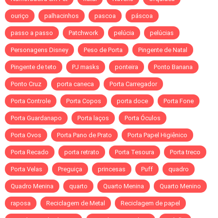
ouriço
palhacinhos
pascoa
páscoa
passo a passo
Patchwork
pelúcia
pelúcias
Personagens Disney
Peso de Porta
Pingente de Natal
Pingente de teto
PJ masks
ponteira
Ponto Banana
Ponto Cruz
porta caneca
Porta Carregador
Porta Controle
Porta Copos
porta doce
Porta Fone
Porta Guardanapo
Porta laços
Porta Óculos
Porta Ovos
Porta Pano de Prato
Porta Papel Higiênico
Porta Recado
porta retrato
Porta Tesoura
Porta treco
Porta Velas
Preguiça
princesas
Puff
quadro
Quadro Menina
quarto
Quarto Menina
Quarto Menino
raposa
Reciclagem de Metal
Reciclagem de papel