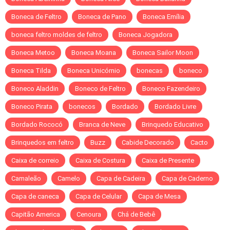
Boneca de Feltro
Boneca de Pano
Boneca Emília
boneca feltro moldes de feltro
Boneca Jogadora
Boneca Metoo
Boneca Moana
Boneca Sailor Moon
Boneca Tilda
Boneca Unicórnio
bonecas
boneco
Boneco Aladdin
Boneco de Feltro
Boneco Fazendeiro
Boneco Pirata
bonecos
Bordado
Bordado Livre
Bordado Rococó
Branca de Neve
Brinquedo Educativo
Brinquedos em feltro
Buzz
Cabide Decorado
Cacto
Caixa de correio
Caixa de Costura
Caixa de Presente
Camaleão
Camelo
Capa de Cadeira
Capa de Caderno
Capa de caneca
Capa de Celular
Capa de Mesa
Capitão America
Cenoura
Chá de Bebê