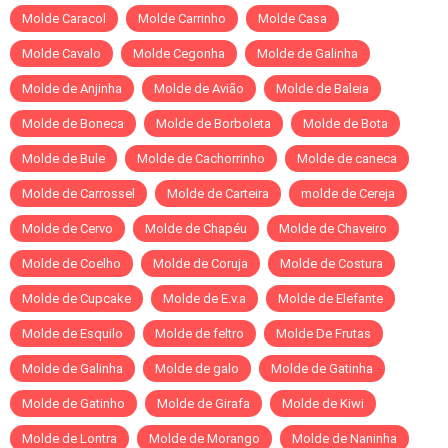
Molde Caracol
Molde Carrinho
Molde Casa
Molde Cavalo
Molde Cegonha
Molde de Galinha
Molde de Anjinha
Molde de Avião
Molde de Baleia
Molde de Boneca
Molde de Borboleta
Molde de Bota
Molde de Bule
Molde de Cachorrinho
Molde de caneca
Molde de Carrossel
Molde de Carteira
molde de Cereja
Molde de Cervo
Molde de Chapéu
Molde de Chaveiro
Molde de Coelho
Molde de Coruja
Molde de Costura
Molde de Cupcake
Molde de E.v.a
Molde de Elefante
Molde de Esquilo
Molde de feltro
Molde De Frutas
Molde de Galinha
Molde de galo
Molde de Gatinha
Molde de Gatinho
Molde de Girafa
Molde de Kiwi
Molde de Lontra
Molde de Morango
Molde de Naninha