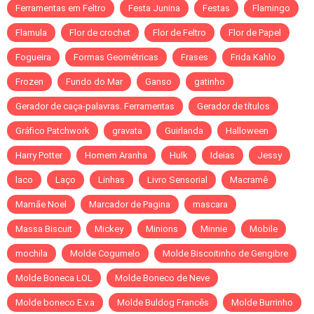
Ferramentas em Feltro
Festa Junina
Festas
Flamingo
Flamula
Flor de crochet
Flor de Feltro
Flor de Papel
Fogueira
Formas Geométricas
Frases
Frida Kahlo
Frozen
Fundo do Mar
Ganso
gatinho
Gerador de caça-palavras. Ferramentas
Gerador de títulos
Gráfico Patchwork
gravata
Guirlanda
Halloween
Harry Potter
Homem Aranha
Hulk
Ideias
Jessy
laco
Laço
Linhas
Livro Sensorial
Macramê
Mamãe Noel
Marcador de Pagina
mascara
Massa Biscuit
Mickey
Minions
Minnie
Mobile
mochila
Molde Cogumelo
Molde Biscoitinho de Gengibre
Molde Boneca LOL
Molde Boneco de Neve
Molde boneco E.v.a
Molde Buldog Francês
Molde Burrinho