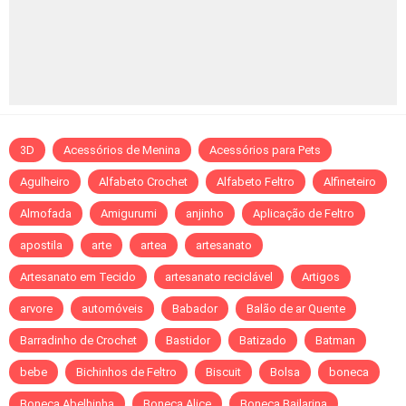
3D
Acessórios de Menina
Acessórios para Pets
Agulheiro
Alfabeto Crochet
Alfabeto Feltro
Alfineteiro
Almofada
Amigurumi
anjinho
Aplicação de Feltro
apostila
arte
artea
artesanato
Artesanato em Tecido
artesanato reciclável
Artigos
arvore
automóveis
Babador
Balão de ar Quente
Barradinho de Crochet
Bastidor
Batizado
Batman
bebe
Bichinhos de Feltro
Biscuit
Bolsa
boneca
Boneca Abelhinha
Boneca Alice
Boneca Bailarina