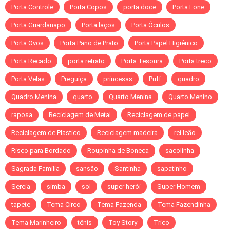
Porta Controle
Porta Copos
porta doce
Porta Fone
Porta Guardanapo
Porta laços
Porta Óculos
Porta Ovos
Porta Pano de Prato
Porta Papel Higiênico
Porta Recado
porta retrato
Porta Tesoura
Porta treco
Porta Velas
Preguiça
princesas
Puff
quadro
Quadro Menina
quarto
Quarto Menina
Quarto Menino
raposa
Reciclagem de Metal
Reciclagem de papel
Reciclagem de Plastico
Reciclagem madeira
rei leão
Risco para Bordado
Roupinha de Boneca
sacolinha
Sagrada Família
sansão
Santinha
sapatinho
Sereia
simba
sol
super herói
Super Homem
tapete
Tema Circo
Tema Fazenda
Tema Fazendinha
Tema Marinheiro
tênis
Toy Story
Trico