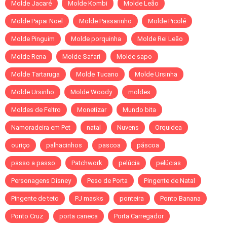
Molde Jacaré
Molde Kombi
Molde Leão
Molde Papai Noel
Molde Passarinho
Molde Picolé
Molde Pinguim
Molde porquinha
Molde Rei Leão
Molde Rena
Molde Safari
Molde sapo
Molde Tartaruga
Molde Tucano
Molde Ursinha
Molde Ursinho
Molde Woody
moldes
Moldes de Feltro
Monetizar
Mundo bita
Namoradeira em Pet
natal
Nuvens
Orquidea
ouriço
palhacinhos
pascoa
páscoa
passo a passo
Patchwork
pelúcia
pelúcias
Personagens Disney
Peso de Porta
Pingente de Natal
Pingente de teto
PJ masks
ponteira
Ponto Banana
Ponto Cruz
porta caneca
Porta Carregador