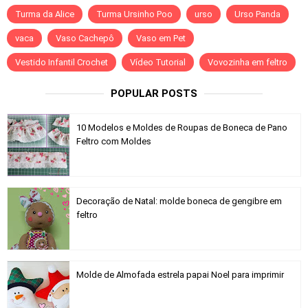
Turma da Alice
Turma Ursinho Poo
urso
Urso Panda
vaca
Vaso Cachepô
Vaso em Pet
Vestido Infantil Crochet
Vídeo Tutorial
Vovozinha em feltro
POPULAR POSTS
10 Modelos e Moldes de Roupas de Boneca de Pano
Feltro com Moldes
Decoração de Natal: molde boneca de gengibre em
feltro
Molde de Almofada estrela papai Noel para imprimir