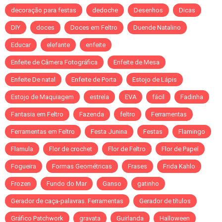
decoração para festas
dedoche
Desenhos
Dicas
DIY
doces
Doces em Feltro
Duende Natalino
Educar
elefante
enfeite
Enfeite de Câmera Fotográfica
Enfeite de Mesa
Enfeite De natal
Enfeite de Porta
Estojo de Lápis
Estojo de Maquiagem
estrela
EVA
fácil
Fadinha
Fantasia em Feltro
Fazenda
feltro
Ferramentas
Ferramentas em Feltro
Festa Junina
Festas
Flamingo
Flamula
Flor de crochet
Flor de Feltro
Flor de Papel
Fogueira
Formas Geométricas
Frases
Frida Kahlo
Frozen
Fundo do Mar
Ganso
gatinho
Gerador de caça-palavras. Ferramentas
Gerador de títulos
Gráfico Patchwork
gravata
Guirlanda
Halloween