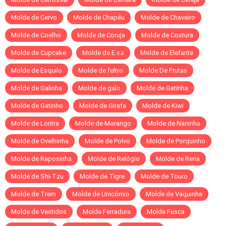
Molde de Cervo
Molde de Chapéu
Molde de Chaveiro
Molde de Coelho
Molde de Coruja
Molde de Costura
Molde de Cupcake
Molde de E.v.a
Molde de Elefante
Molde de Esquilo
Molde de feltro
Molde De Frutas
Molde de Galinha
Molde de galo
Molde de Gatinha
Molde de Gatinho
Molde de Girafa
Molde de Kiwi
Molde de Lontra
Molde de Morango
Molde de Naninha
Molde de Ovelhinha
Molde de Polvo
Molde de Porquinho
Molde de Raposinha
Molde de Relógio
Molde de Rena
Molde de Shi-Tzu
Molde de Tigre
Molde de Touro
Molde de Trem
Molde de Unicórnio
Molde de Vaquinha
Molde de Vestidos
Molde Ferradura
Molde Fusca