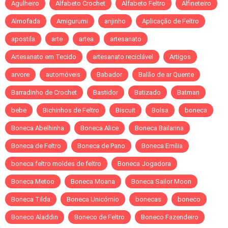
Agulheiro
Alfabeto Crochet
Alfabeto Feltro
Alfineteiro
Almofada
Amigurumi
anjinho
Aplicação de Feltro
apostila
arte
artea
artesanato
Artesanato em Tecido
artesanato reciclável
Artigos
arvore
automóveis
Babador
Balão de ar Quente
Barradinho de Crochet
Bastidor
Batizado
Batman
bebe
Bichinhos de Feltro
Biscuit
Bolsa
boneca
Boneca Abelhinha
Boneca Alice
Boneca Bailarina
Boneca de Feltro
Boneca de Pano
Boneca Emília
boneca feltro moldes de feltro
Boneca Jogadora
Boneca Metoo
Boneca Moana
Boneca Sailor Moon
Boneca Tilda
Boneca Unicórnio
bonecas
boneco
Boneco Aladdin
Boneco de Feltro
Boneco Fazendeiro