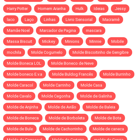
Harry Potter
Homem Aranha
Hulk
Ideias
Jessy
laco
Laço
Linhas
Livro Sensorial
Macramê
Mamãe Noel
Marcador de Pagina
mascara
Massa Biscuit
Mickey
Minions
Minnie
Mobile
mochila
Molde Cogumelo
Molde Biscoitinho de Gengibre
Molde Boneca LOL
Molde Boneco de Neve
Molde boneco E.v.a
Molde Buldog Francês
Molde Burrinho
Molde Caracol
Molde Carrinho
Molde Casa
Molde Cavalo
Molde Cegonha
Molde de Galinha
Molde de Anjinha
Molde de Avião
Molde de Baleia
Molde de Boneca
Molde de Borboleta
Molde de Bota
Molde de Bule
Molde de Cachorrinho
Molde de caneca
Molde de Carrossel
Molde de Carteira
molde de Cereja