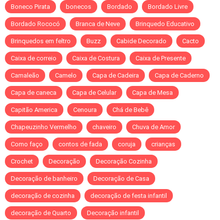
Boneco Pirata
bonecos
Bordado
Bordado Livre
Bordado Rococó
Branca de Neve
Brinquedo Educativo
Brinquedos em feltro
Buzz
Cabide Decorado
Cacto
Caixa de correio
Caixa de Costura
Caixa de Presente
Camaleão
Camelo
Capa de Cadeira
Capa de Caderno
Capa de caneca
Capa de Celular
Capa de Mesa
Capitão America
Cenoura
Chá de Bebê
Chapeuzinho Vermelho
chaveiro
Chuva de Amor
Como faço
contos de fada
coruja
crianças
Crochet
Decoração
Decoração Cozinha
Decoração de banheiro
Decoração de Casa
decoração de cozinha
decoração de festa infantil
decoração de Quarto
Decoração infantil